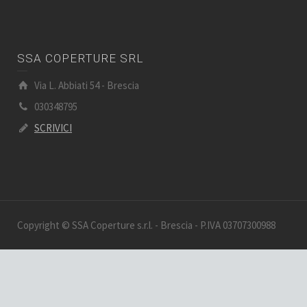
SSA COPERTURE SRL
Via L. Abbiati 54 - Brescia
030348795
SCRIVICI
Copyright © SSA Coperture s.r.l. - Brescia - P.IVA 03707300988