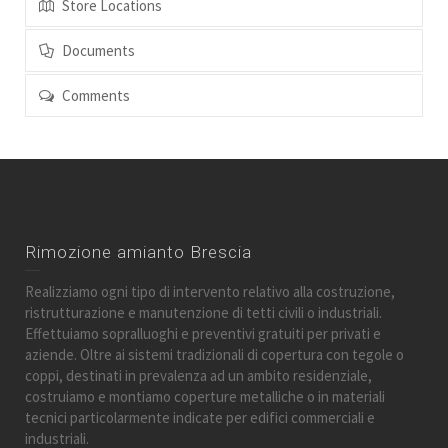
Store Locations
Documents
Comments
Rimozione amianto Brescia
Realizziamo ogni tipo di intervento relativo alla costruzione,
ristrutturazione e manutenzione di tetti civili o industriali.
Effettuiamo sopralluoghi e preventivi gratuiti per privati e
aziende. Oltre ai sistemi tradizionali di copertura con tegole o
coppi, destinati in prevalenza ad un ambito residenziale,
costruiamo e montiamo coperture metalliche o in materiali
tecnici particolarmente indicate per edifici commerciali e
industriali.