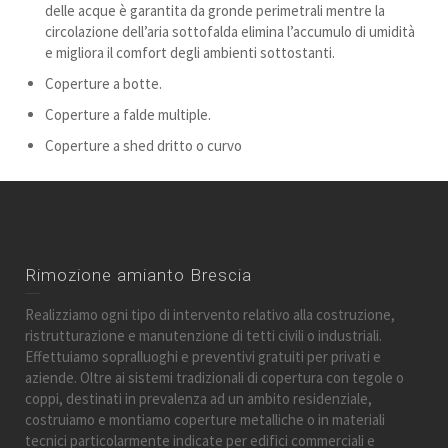
delle acque è garantita da gronde perimetrali mentre la
circolazione dell’aria sottofalda elimina l’accumulo di umidità
e migliora il comfort degli ambienti sottostanti.
Coperture a botte.
Coperture a falde multiple.
Coperture a shed dritto o curvo
Rimozione amianto Brescia
Realizziamo ogni tipo di intervento relativo alla costruzione,
ristrutturazione e manutenzione di tetti civili o industriali.
Effettuiamo sopralluoghi e preventivi gratuiti per privati e
aziende. Oltre ai sistemi tradizionali di copertura con tegole o
coppi, destinati in prevalenza ad un ambito residenziale,
costruiamo e montiamo coperture metalliche o in materiali
tecnici particolarmente indicate per edifici commerciali e