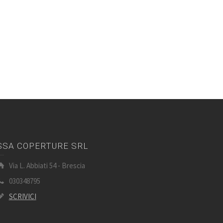
SSA COPERTURE SRL
Via L. Abbiati 54 - Brescia
030348795
SCRIVICI