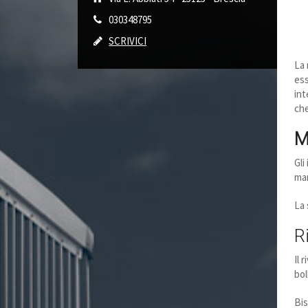
030348795
SCRIVICI
La 
ess
int
che
M
Gli
man
La 
R
Il 
bol
Bis