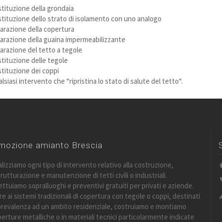
tituzione della grondaia
tituzione dello strato di isolamento con uno analogo
arazione della copertura
arazione della guaina impermeabilizzante
arazione del tetto a tegole
tituzione delle tegole
tituzione dei coppi
lsiasi intervento che “ripristina lo stato di salute del tetto“.
mozione amianto Brescia
lizziamo ogni tipo di intervento relativo alla costruzione,
trutturazione e manutenzione di tetti civili o industriali.
ettuiamo sopralluoghi e preventivi gratuiti per privati e aziende.
re ai sistemi tradizionali di copertura con tegole o coppi, destinati
prevalenza ad un ambito residenziale, costruiamo e montiamo
erture metalliche o in materiali tecnici particolarmente indicate