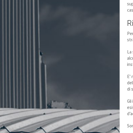
sup
cas
R
Per
str
La 
alc
ins
E’ 
del
di 
Gli
esi
d’a
Son