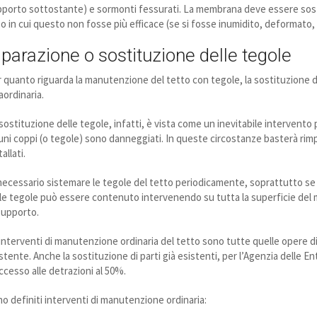
porto sottostante) e sormonti fessurati. La membrana deve essere sostit
o in cui questo non fosse più efficace (se si fosse inumidito, deformato
iparazione o sostituzione delle tegole
 quanto riguarda la manutenzione del tetto con tegole, la sostituzione
aordinaria.
sostituzione delle tegole, infatti, è vista come un inevitabile intervento 
uni coppi (o tegole) sono danneggiati. In queste circostanze basterà rimpiaz
tallati.
necessario sistemare le tegole del tetto periodicamente, soprattutto s
le tegole può essere contenuto intervenendo su tutta la superficie del m
supporto.
 interventi di manutenzione ordinaria del tetto sono tutte quelle opere di 
stente. Anche la sostituzione di parti già esistenti, per l’Agenzia delle 
ccesso alle detrazioni al 50%.
o definiti interventi di manutenzione ordinaria: