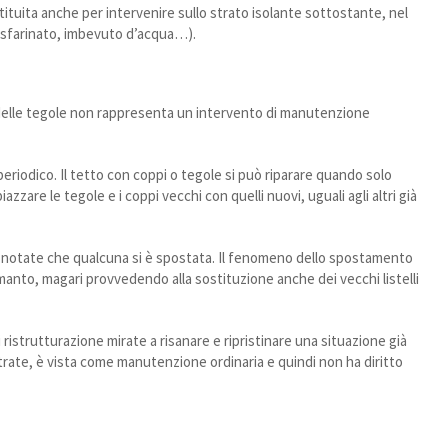
uita anche per intervenire sullo strato isolante sottostante, nel
, sfarinato, imbevuto d’acqua…).
 delle tegole non rappresenta un intervento di manutenzione
periodico. Il tetto con coppi o tegole si può riparare quando solo
zare le tegole e i coppi vecchi con quelli nuovi, uguali agli altri già
e notate che qualcuna si è spostata. Il fenomeno dello spostamento
anto, magari provvedendo alla sostituzione anche dei vecchi listelli
ristrutturazione mirate a risanare e ripristinare una situazione già
Entrate, è vista come manutenzione ordinaria e quindi non ha diritto