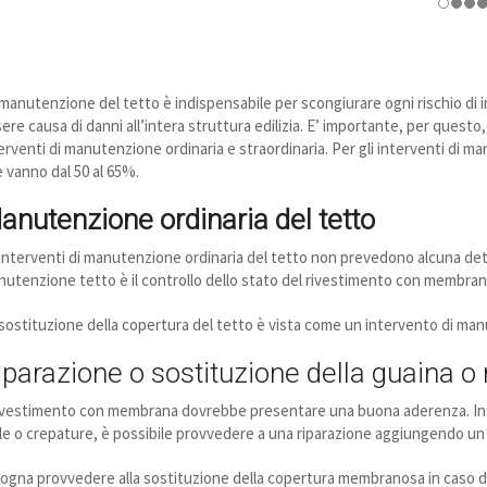
manutenzione del tetto è indispensabile per scongiurare ogni rischio di in
ere causa di danni all’intera struttura edilizia. E’ importante, per ques
erventi di manutenzione ordinaria e straordinaria. Per gli interventi di m
 vanno dal 50 al 65%.
anutenzione ordinaria del tetto
 interventi di manutenzione ordinaria del tetto non prevedono alcuna detr
utenzione tetto è il controllo dello stato del rivestimento con membran
sostituzione della copertura del tetto è vista come un intervento di manu
iparazione o sostituzione della guaina 
rivestimento con membrana dovrebbe presentare una buona aderenza. In c
le o crepature, è possibile provvedere a una riparazione aggiungendo un
ogna provvedere alla sostituzione della copertura membranosa in caso di 