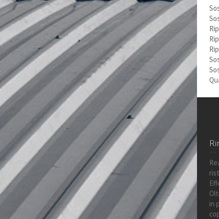
Sos
Sos
Rip
Rip
Rip
Sos
Sos
Qua
Ri
Rea
ris
Eff
Olt
in 
cop